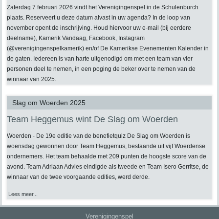
Zaterdag 7 februari 2026 vindt het Verenigingenspel in de Schulenburch
plaats. Reserveert u deze datum alvast in uw agenda? In de loop van
november opent de inschrijving. Houd hiervoor uw e-mail (bij eerdere
deelname), Kamerik Vandaag, Facebook, Instagram
(@verenigingenspelkamerik) en/of De Kamerikse Evenementen Kalender in
de gaten. Iedereen is van harte uitgenodigd om met een team van vier
personen deel te nemen, in een poging de beker over te nemen van de
winnaar van 2025.
Slag om Woerden 2025
Team Heggemus wint De Slag om Woerden
Woerden - De 19e editie van de benefietquiz De Slag om Woerden is
woensdag gewonnen door Team Heggemus, bestaande uit vijf Woerdense
ondernemers. Het team behaalde met 209 punten de hoogste score van de
avond. Team Adriaan Advies eindigde als tweede en Team Isero Gerritse, de
winnaar van de twee voorgaande edities, werd derde.
Lees meer...
Verenigingenspel