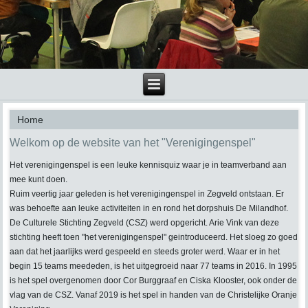
Home
Welkom op de website van het "Verenigingenspel"
Het verenigingenspel is een leuke kennisquiz waar je in teamverband aan
mee kunt doen.
Ruim veertig jaar geleden is het verenigingenspel in Zegveld ontstaan. Er
was behoefte aan leuke activiteiten in en rond het dorpshuis De Milandhof.
De Culturele Stichting Zegveld (CSZ) werd opgericht. Arie Vink van deze
stichting heeft toen "het verenigingenspel" geintroduceerd. Het sloeg zo goed
aan dat het jaarlijks werd gespeeld en steeds groter werd. Waar er in het
begin 15 teams meededen, is het uitgegroeid naar 77 teams in 2016. In 1995
is het spel overgenomen door Cor Burggraaf en Ciska Klooster, ook onder de
vlag van de CSZ. Vanaf 2019 is het spel in handen van de Christelijke Oranje