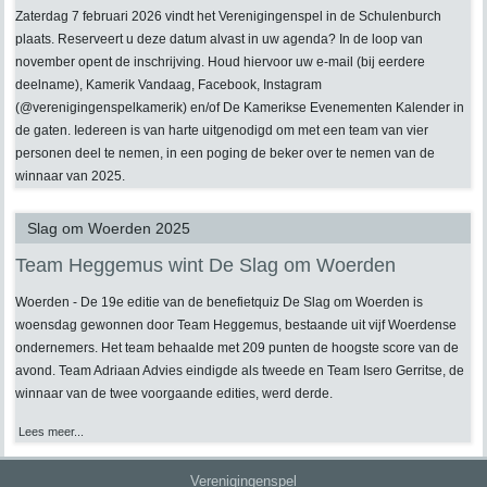
Zaterdag 7 februari 2026 vindt het Verenigingenspel in de Schulenburch
plaats. Reserveert u deze datum alvast in uw agenda? In de loop van
november opent de inschrijving. Houd hiervoor uw e-mail (bij eerdere
deelname), Kamerik Vandaag, Facebook, Instagram
(@verenigingenspelkamerik) en/of De Kamerikse Evenementen Kalender in
de gaten. Iedereen is van harte uitgenodigd om met een team van vier
personen deel te nemen, in een poging de beker over te nemen van de
winnaar van 2025.
Slag om Woerden 2025
Team Heggemus wint De Slag om Woerden
Woerden - De 19e editie van de benefietquiz De Slag om Woerden is
woensdag gewonnen door Team Heggemus, bestaande uit vijf Woerdense
ondernemers. Het team behaalde met 209 punten de hoogste score van de
avond. Team Adriaan Advies eindigde als tweede en Team Isero Gerritse, de
winnaar van de twee voorgaande edities, werd derde.
Lees meer...
Verenigingenspel