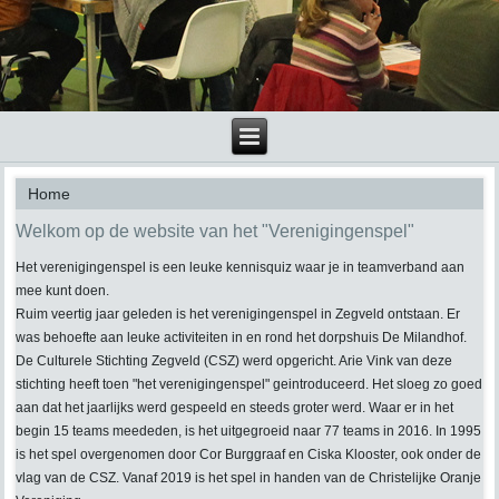
Home
Welkom op de website van het "Verenigingenspel"
Het verenigingenspel is een leuke kennisquiz waar je in teamverband aan
mee kunt doen.
Ruim veertig jaar geleden is het verenigingenspel in Zegveld ontstaan. Er
was behoefte aan leuke activiteiten in en rond het dorpshuis De Milandhof.
De Culturele Stichting Zegveld (CSZ) werd opgericht. Arie Vink van deze
stichting heeft toen "het verenigingenspel" geintroduceerd. Het sloeg zo goed
aan dat het jaarlijks werd gespeeld en steeds groter werd. Waar er in het
begin 15 teams meededen, is het uitgegroeid naar 77 teams in 2016. In 1995
is het spel overgenomen door Cor Burggraaf en Ciska Klooster, ook onder de
vlag van de CSZ. Vanaf 2019 is het spel in handen van de Christelijke Oranje