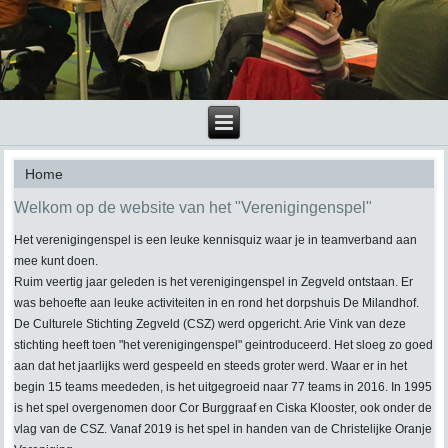
Home
Welkom op de website van het "Verenigingenspel"
Het verenigingenspel is een leuke kennisquiz waar je in teamverband aan
mee kunt doen.
Ruim veertig jaar geleden is het verenigingenspel in Zegveld ontstaan. Er
was behoefte aan leuke activiteiten in en rond het dorpshuis De Milandhof.
De Culturele Stichting Zegveld (CSZ) werd opgericht. Arie Vink van deze
stichting heeft toen "het verenigingenspel" geintroduceerd. Het sloeg zo goed
aan dat het jaarlijks werd gespeeld en steeds groter werd. Waar er in het
begin 15 teams meededen, is het uitgegroeid naar 77 teams in 2016. In 1995
is het spel overgenomen door Cor Burggraaf en Ciska Klooster, ook onder de
vlag van de CSZ. Vanaf 2019 is het spel in handen van de Christelijke Oranje