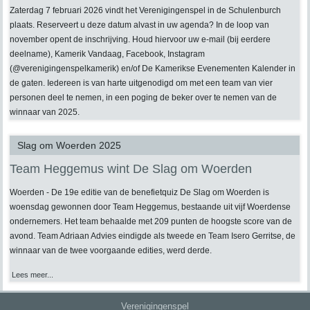
Zaterdag 7 februari 2026 vindt het Verenigingenspel in de Schulenburch
plaats. Reserveert u deze datum alvast in uw agenda? In de loop van
november opent de inschrijving. Houd hiervoor uw e-mail (bij eerdere
deelname), Kamerik Vandaag, Facebook, Instagram
(@verenigingenspelkamerik) en/of De Kamerikse Evenementen Kalender in
de gaten. Iedereen is van harte uitgenodigd om met een team van vier
personen deel te nemen, in een poging de beker over te nemen van de
winnaar van 2025.
Slag om Woerden 2025
Team Heggemus wint De Slag om Woerden
Woerden - De 19e editie van de benefietquiz De Slag om Woerden is
woensdag gewonnen door Team Heggemus, bestaande uit vijf Woerdense
ondernemers. Het team behaalde met 209 punten de hoogste score van de
avond. Team Adriaan Advies eindigde als tweede en Team Isero Gerritse, de
winnaar van de twee voorgaande edities, werd derde.
Lees meer...
Verenigingenspel