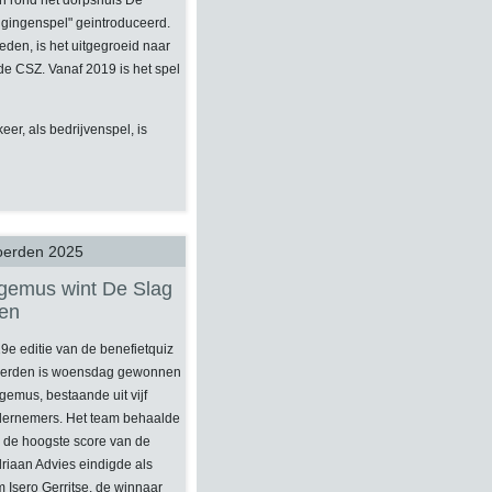
en rond het dorpshuis De
nigingenspel" geintroduceerd.
eden, is het uitgegroeid naar
de CSZ. Vanaf 2019 is het spel
er, als bedrijvenspel, is
oerden 2025
emus wint De Slag
en
e editie van de benefietquiz
erden is woensdag gewonnen
emus, bestaande uit vijf
ernemers. Het team behaalde
 de hoogste score van de
riaan Advies eindigde als
Isero Gerritse, de winnaar