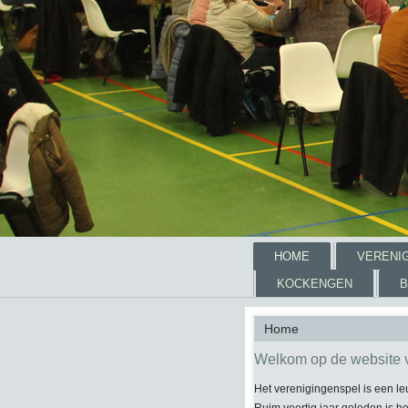
HOME
VERENI
KOCKENGEN
B
Home
Welkom op de website v
Het verenigingenspel is een l