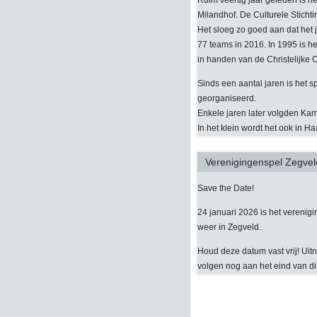
Ruim veertig jaar geleden is he
Milandhof. De Culturele Stichti
Het sloeg zo goed aan dat het 
77 teams in 2016. In 1995 is h
in handen van de Christelijke 
Sinds een aantal jaren is het s
georganiseerd.
Enkele jaren later volgden Ka
In het klein wordt het ook in H
Verenigingenspel Zegve
Save the Date!
24 januari 2026 is het verenig
weer in Zegveld.
Houd deze datum vast vrij! Uit
volgen nog aan het eind van dit