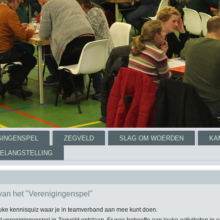
GINGENSPEL
ZEGVELD
SLAG OM WOERDEN
KA
ELANGSTELLING
an het "Verenigingenspel"
euke kennisquiz waar je in teamverband aan mee kunt doen.