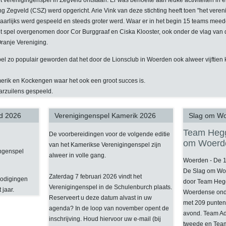
t verenigingenspel in Zegveld ontstaan. Er was behoefte aan leuke activiteiten in 
ng Zegveld (CSZ) werd opgericht. Arie Vink van deze stichting heeft toen "het vere
jaarlijks werd gespeeld en steeds groter werd. Waar er in het begin 15 teams meed
et spel overgenomen door Cor Burggraaf en Ciska Klooster, ook onder de vlag van 
Oranje Vereniging.
pel zo populair geworden dat het door de Lionsclub in Woerden ook alweer vijftien ke
merik en Kockengen waar het ook een groot succes is.
aarzuilens gespeeld.
ld 2026
Verenigingenspel Kamerik 2026
Slag om W
Team Hegg
De voorbereidingen voor de volgende editie
om Woerd
van het Kamerikse Verenigingenspel zijn
ingenspel
alweer in volle gang.
Woerden - De 19
De Slag om Wo
Zaterdag 7 februari 2026 vindt het
nodigingen
door Team Hegg
Verenigingenspel in de Schulenburch plaats.
 jaar.
Woerdense ond
Reserveert u deze datum alvast in uw
met 209 punten
agenda? In de loop van november opent de
avond. Team Ad
inschrijving. Houd hiervoor uw e-mail (bij
tweede en Team 